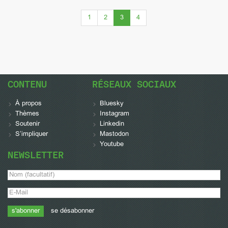
(current)
1
2
3
4
CONTENU
RÉSEAUX SOCIAUX
À propos
Bluesky
Thèmes
Instagram
Soutenir
Linkedin
S’impliquer
Mastodon
Youtube
NEWSLETTER
se désabonner