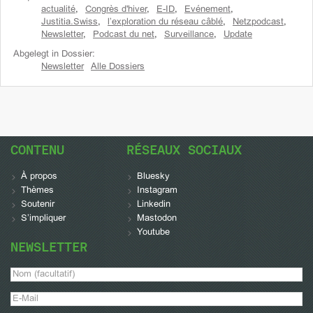
actualité
,
Congrès d'hiver
,
E-ID
,
Evénement
,
Justitia.Swiss
,
l’exploration du réseau câblé
,
Netzpodcast
,
Newsletter
,
Podcast du net
,
Surveillance
,
Update
Abgelegt in Dossier:
Newsletter
Alle Dossiers
CONTENU
RÉSEAUX SOCIAUX
À propos
Bluesky
Thèmes
Instagram
Soutenir
Linkedin
S’impliquer
Mastodon
Youtube
NEWSLETTER