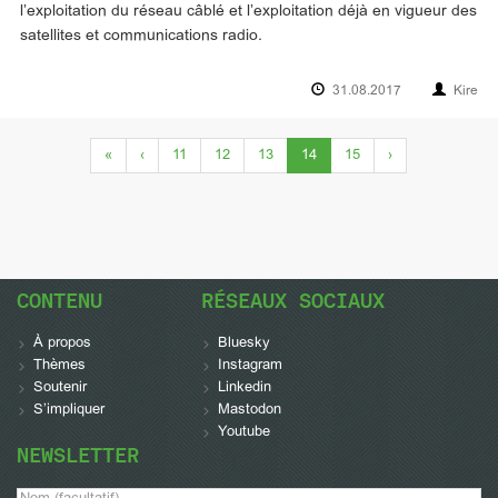
l’exploitation du réseau câblé et l’exploitation déjà en vigueur des
satellites et communications radio.
31.08.2017
Kire
(current)
«
‹
11
12
13
14
15
›
CONTENU
RÉSEAUX SOCIAUX
À propos
Bluesky
Thèmes
Instagram
Soutenir
Linkedin
S’impliquer
Mastodon
Youtube
NEWSLETTER