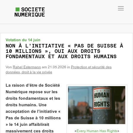
Toggl
navig
Votation du 14 juin
NON À L’INITIATIVE « PAS DE SUISSE À
10 MILLIONS », OUI AUX DROITS
FONDAMENTAUX ET AUX DROITS HUMAINS
Von
Rahel Estermann
am
21.05.2026
in
Protection et sécurité des
données, droit à la vie privée
La raison d’être de Société
Numérique repose sur les
droits fondamentaux et les
droits humains. Une
acceptation de l’initiative «
Pas de Suisse à 10 millions
» le 14 juin affaiblirait
«
Every Human Has Rights
»
massivement ces droits