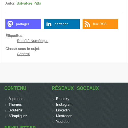
Autor:
Salvatore Pittà
partager
partager
flux RSS
Étiquettes:
Société Numérique
Classé sous le sujet:
Général
CONTENU
RÉSEAUX SOCIAUX
À propos
Bluesky
Thèmes
Instagram
Soutenir
Linkedin
S’impliquer
Mastodon
Youtube
NEWSLETTER