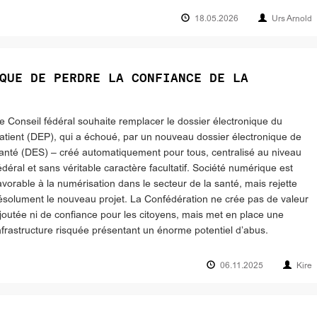
18.05.2026
Urs Arnold
QUE DE PERDRE LA CONFIANCE DE LA
e Conseil fédéral souhaite remplacer le dossier électronique du
atient (DEP), qui a échoué, par un nouveau dossier électronique de
anté (DES) – créé automatiquement pour tous, centralisé au niveau
édéral et sans véritable caractère facultatif. Société numérique est
avorable à la numérisation dans le secteur de la santé, mais rejette
ésolument le nouveau projet. La Confédération ne crée pas de valeur
joutée ni de confiance pour les citoyens, mais met en place une
nfrastructure risquée présentant un énorme potentiel d’abus.
06.11.2025
Kire