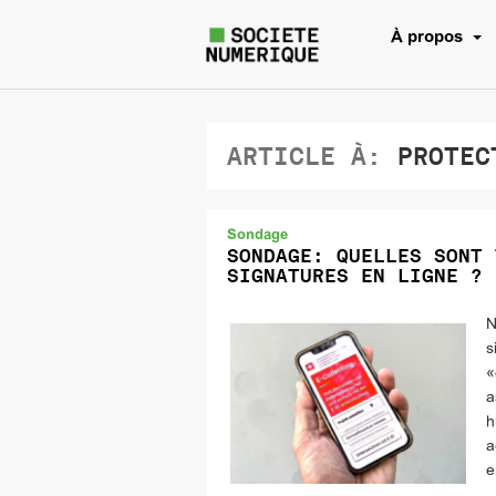
À propos
ARTICLE À:
PROTECT
Sondage
SONDAGE: QUELLES SONT 
SIGNATURES EN LIGNE ?
N
s
«
a
h
a
e