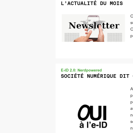
L’ACTUALITÉ DU MOIS
C
s
C
p
E-ID 2.0: Nerdpowered
SOCIÉTÉ NUMÉRIQUE DIT 
A
p
p
a
n
s
n