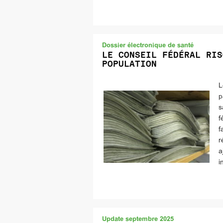
Dossier électronique de santé
LE CONSEIL FÉDÉRAL RIS
POPULATION
L
p
s
f
f
r
a
i
Update septembre 2025