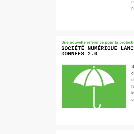
n
n
Une nouvelle référence pour la protec
SOCIÉTÉ NUMÉRIQUE LANC
DONNÉES 2.0
S
d
d
l
l
u