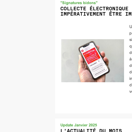
"Signatures bidons"
COLLECTE ÉLECTRONIQUE 
IMPÉRATIVEMENT ÊTRE IM
U
p
s
q
d
à
d
d
i
d
v
Update Janvier 2025
L’ACTUALITÉ DU MOIS