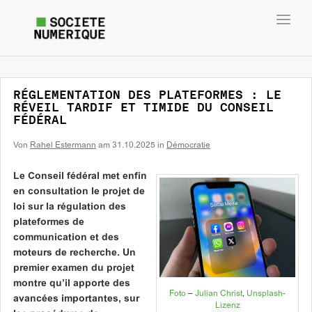
Toggl
navig
RÉGLEMENTATION DES PLATEFORMES : LE
RÉVEIL TARDIF ET TIMIDE DU CONSEIL
FÉDÉRAL
Von
Rahel Estermann
am
31.10.2025
in
Démocratie
Le Conseil fédéral met enfin
en consultation le projet de
loi sur la régulation des
plateformes de
communication et des
moteurs de recherche. Un
premier examen du projet
montre qu’il apporte des
Foto
–
Julian Christ
,
Unsplash-
avancées importantes, sur
Lizenz