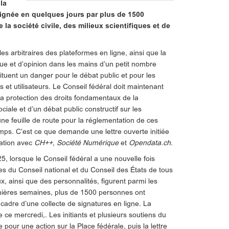
la
 signée en quelques jours par plus de 1500
la société civile, des milieux scientifiques et de
es arbitraires des plateformes en ligne, ainsi que la
e et d’opinion dans les mains d’un petit nombre
ituent un danger pour le débat public et pour les
s et utilisateurs. Le Conseil fédéral doit maintenant
la protection des droits fondamentaux de la
ciale et d’un débat public constructif sur les
une feuille de route pour la réglementation de ces
ps. C’est ce que demande une lettre ouverte initiée
ation avec
CH++
,
Société Numérique
et
Opendata.ch
.
025, lorsque le Conseil fédéral a une nouvelle fois
es du Conseil national et du Conseil des États de tous
, ainsi que des personnalités, figurent parmi les
rnières semaines, plus de 1500 personnes ont
 cadre d’une collecte de signatures en ligne. La
e ce mercredi,. Les initiants et plusieurs soutiens du
pour une action sur la Place fédérale, puis la lettre