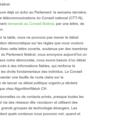
édéral.
ouve déjà un écho au Parlement: la semaine dernière,
s télécommunications du Conseil national (CTT-N),
ement
demandé au Conseil fédéral
, par une lettre, de
on.
sur la table, nous ne pouvons pas mener le débat
iation démocratique sur les règles que nous voulons
. Avec cette lettre ouverte, soutenue par des membres
 du Parlement fédéral, nous envoyons aujourd’hui un
 dans notre démocratie, nous avons besoin d’un débat
cès à des informations fiables, qui renforce la
 les droits fondamentaux des individus. Le Conseil
enter une feuille de route claire sur la
 de lancer ce débat politique urgent»
,
a déclaré
tique chez AlgorithmWatch CH.
sionnelles ou de contacts privés, presque toutes les
ia des réseaux dits «sociaux» et utilisent des
 grands groupes de technologie étrangers. Les
ident quels contenus nous pouvons voir, quand et