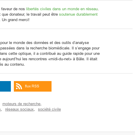
 faveur de nos
libertés civiles dans un monde en réseau
.
que donateur, le travail peut être
soutenue durablement
. Un grand merci!
 pour le monde des données et des outils d’analyse
assées dans la recherche biomédicale. Il s’engage pour
ans cette optique, il a contribué au guide rapide pour une
 aujourd’hui les rencontres «midi-du-net» à Bâle. Il était
és au contenu.
flux RSS
moteurs de recherche
,
s
,
réseaux sociaux
,
société civile