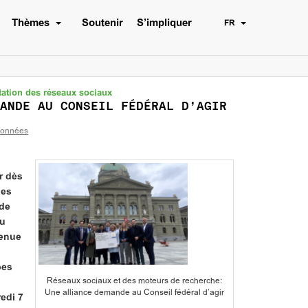
Thèmes
Soutenir
S’impliquer
FR
tation des réseaux sociaux
ANDE AU CONSEIL FÉDÉRAL D’AGIR
données
r dès
des
 de
ou
tenue
pes
Réseaux sociaux et des moteurs de recherche:
Une alliance demande au Conseil fédéral d’agir
redi 7