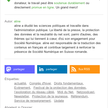
donateur, le travail peut être
soutenue durablement
ou
directement
promue en ligne
. Un grand merci!
Autor:
aline
aline a étudié les sciences politiques et travaille dans
l'administration publique. La liberté de la presse, la protection
des données et la neutralité du net sont, parmi d'autres, des
thèmes qui lui tiennent à cœur, d'où son engagement pour
Société Numérique. aline est responsable de la traduction des
contenus en français et contribue largement à renforcer la
présence de Société Numérique en Suisse romande.
partager
partager
flux RSS
Étiquettes:
actualité
,
Congrès d'hiver
,
Droits fondamentaux
,
Evénement
,
Festival de la protection des données
,
l’exploration du réseau câblé
,
Midi du Net
,
Netzpodcast
,
Newsletter
,
Protection de la jeunesse
,
Référendum
,
Service de renseignement
,
Update
Abgelegt in Dossier: