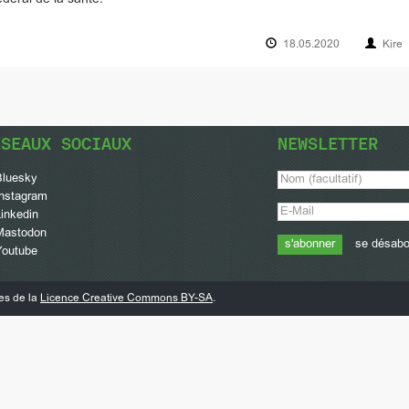
18.05.2020
Kire
ÉSEAUX SOCIAUX
NEWSLETTER
Bluesky
Instagram
inkedin
Mastodon
se désab
Youtube
mes de la
Licence Creative Commons BY-SA
.