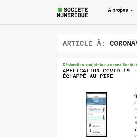
À propos
ARTICLE À:
CORONA
Déclaration conjointe au conseiller fédé
APPLICATION COVID-19 :
ÉCHAPPÉ AU PIRE
L
f
q
n
u
N
i
f