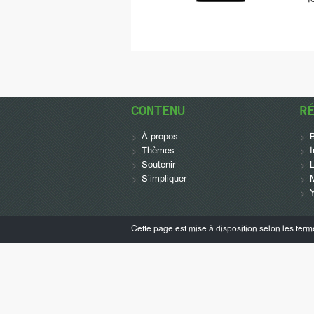
CONTENU
R
À propos
Thèmes
Soutenir
L
S’impliquer
Cette page est mise à disposition selon les ter