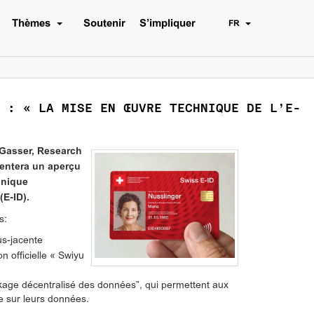
Thèmes
Soutenir
S’impliquer
FR
 : « LA MISE EN ŒUVRE TECHNIQUE DE L’E-
 Gasser, Research
sentera un aperçu
hnique
(E-ID).
s:
us-jacente
n officielle « Swiyu
ckage décentralisé des données”, qui permettent aux
le sur leurs données.