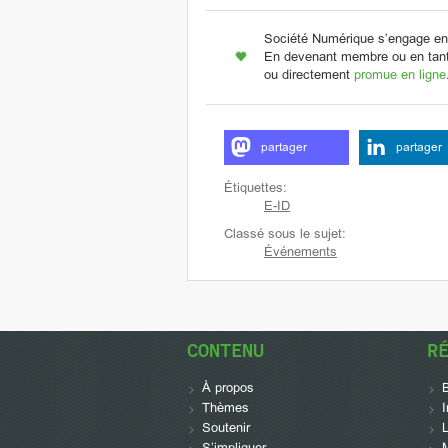
Société Numérique s’engage en
En devenant membre ou en tant 
ou directement
promue en ligne
partager
partager
Étiquettes:
E-ID
Classé sous le sujet:
Événements
CONTENU
R
À propos
Thèmes
Soutenir
L