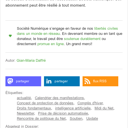
abonnement peut être résilié à tout moment.
Société Numérique s’engage en faveur de nos
libertés civiles
dans un monde en réseau
. En devenant membre ou en tant que
donateur, le travail peut être
soutenue durablement
ou
directement
promue en ligne
. Un grand merci!
Autor:
Gian-Maria Daffré
partager
partager
flux RSS
Étiquettes:
actualité
,
Calendrier des manifestations
,
Concept de protection de données
,
Congrès d'hiver
,
Droits fondamentaux
,
intelligence artificielle
,
Midi du Net
,
Newsletter
,
Prise de décision automatisée
,
Rencontre de politique du Net
,
Soutien
,
Update
Abgelegt in Dossier: