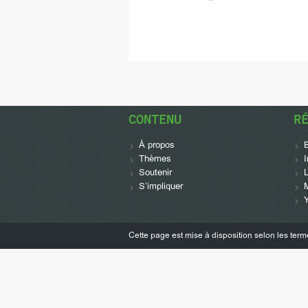
CONTENU
R
À propos
Thèmes
Soutenir
L
S’impliquer
Cette page est mise à disposition selon les ter