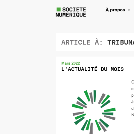
À propos
ARTICLE À:
TRIBUNA
Mars 2022
L’ACTUALITÉ DU MOIS
C
s
p
J
d
N