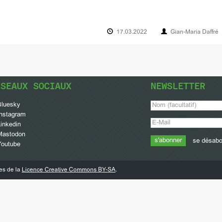
17.03.2022
Gian-Maria Daffré
ÉSEAUX SOCIAUX
NEWSLETTER
Bluesky
Instagram
inkedin
Mastodon
se désab
Youtube
mes de la
Licence Creative Commons BY-SA
.