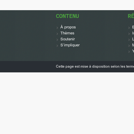
CONTENU
R
À propos
Thèmes
Soutenir
L
S’impliquer
Cette page est mise à disposition selon les ter