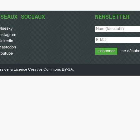
ÉSEAUX SOCIAUX
NEWSLETTER
Bluesky
Instagram
inkedin
Mastodon
se désab
Youtube
mes de la
Licence Creative Commons BY-SA
.