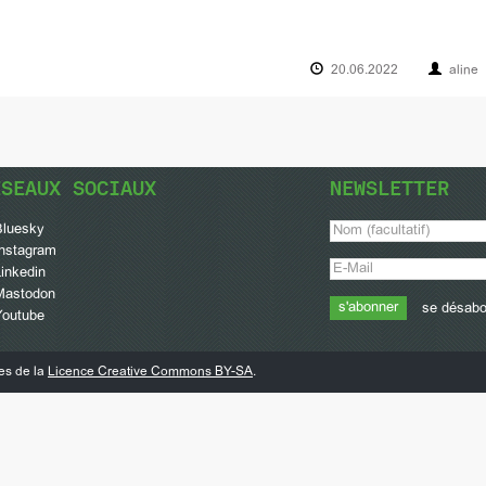
20.06.2022
aline
ÉSEAUX SOCIAUX
NEWSLETTER
Bluesky
Instagram
inkedin
Mastodon
se désab
Youtube
mes de la
Licence Creative Commons BY-SA
.