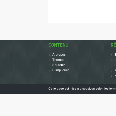
CONTENU
R
À propos
Thèmes
Soutenir
L
S’impliquer
Cette page est mise à disposition selon les ter