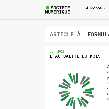
À propos
ARTICLE À:
FORMUL
Juin 2022
L’ACTUALITÉ DU MOIS
C
s
p
l
s
s
R